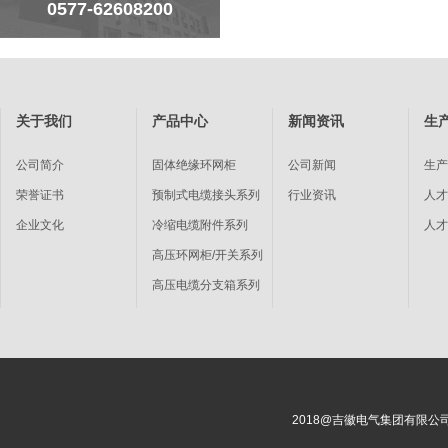
0577-62608200
关于我们
产品中心
新闻资讯
生
公司简介
固体绝缘环网柜
公司新闻
生产
荣誉证书
预制式电缆接头系列
行业资讯
人才
企业文化
冷缩电缆附件系列
人才
高压环网柜/开关系列
高压电缆分支箱系列
预装式箱式变电站
户外真空高压断路器系
列
充气柜、环网柜系列
2018@吉徽电气集团有限公司 网